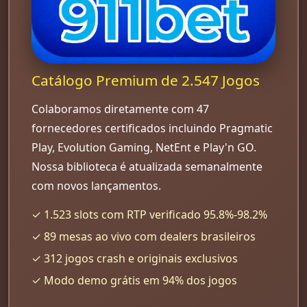
Catálogo Premium de 2.547 Jogos
Colaboramos diretamente com 47
fornecedores certificados incluindo Pragmatic
Play, Evolution Gaming, NetEnt e Play'n GO.
Nossa biblioteca é atualizada semanalmente
com novos lançamentos.
✓ 1.523 slots com RTP verificado 95.8%-98.2%
✓ 89 mesas ao vivo com dealers brasileiros
✓ 312 jogos crash e originais exclusivos
✓ Modo demo grátis em 94% dos jogos