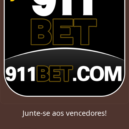
Junte-se aos vencedores!