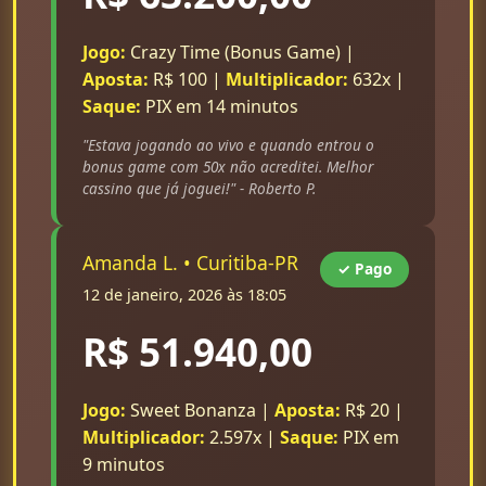
Jogo:
Crazy Time (Bonus Game) |
Aposta:
R$ 100 |
Multiplicador:
632x |
Saque:
PIX em 14 minutos
"Estava jogando ao vivo e quando entrou o
bonus game com 50x não acreditei. Melhor
cassino que já joguei!" - Roberto P.
Amanda L. • Curitiba-PR
✓ Pago
12 de janeiro, 2026 às 18:05
R$ 51.940,00
Jogo:
Sweet Bonanza |
Aposta:
R$ 20 |
Multiplicador:
2.597x |
Saque:
PIX em
9 minutos