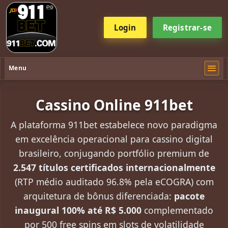
Login
Registrar-se
Menu
Cassino Online 911bet
A plataforma 911bet estabelece novo paradigma
em excelência operacional para cassino digital
brasileiro, conjugando portfólio premium de
2.547 títulos certificados internacionalmente
(RTP médio auditado 96.8% pela eCOGRA) com
arquitetura de bônus diferenciada:
pacote
inaugural 100% até R$ 5.000
complementado
por 500 free spins em slots de volatilidade