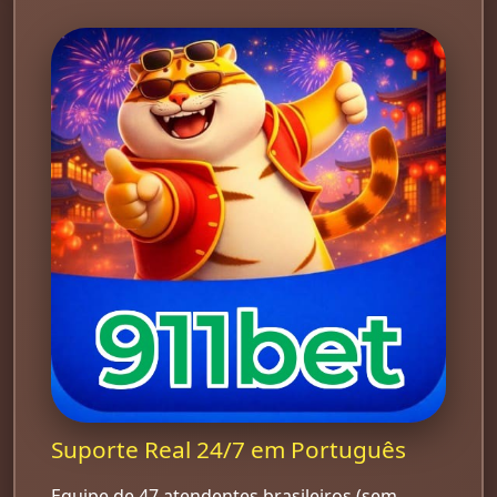
Suporte Real 24/7 em Português
Equipe de 47 atendentes brasileiros (sem