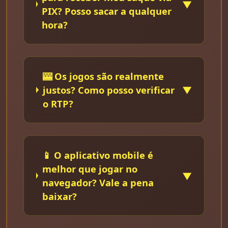
▼
PIX? Posso sacar a qualquer
hora?
🎰 Os jogos são realmente
justos? Como posso verificar
▼
o RTP?
📱 O aplicativo mobile é
melhor que jogar no
▼
navegador? Vale a pena
baixar?