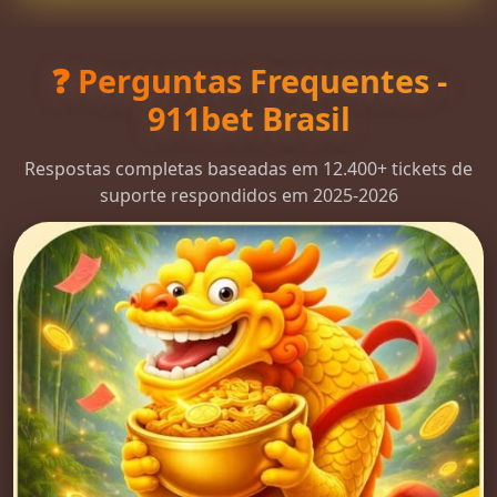
❓ Perguntas Frequentes -
911bet Brasil
Respostas completas baseadas em 12.400+ tickets de
suporte respondidos em 2025-2026