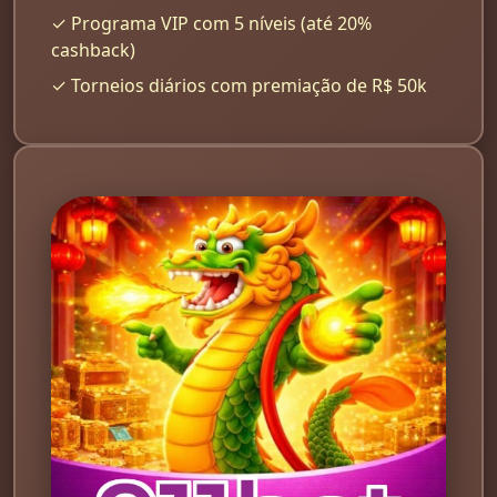
✓ Programa VIP com 5 níveis (até 20%
cashback)
✓ Torneios diários com premiação de R$ 50k