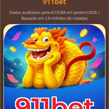
911bet
Dados auditados pela eCOGRA em janeiro/2026 |
Baseado em 2.8 milhões de rodadas